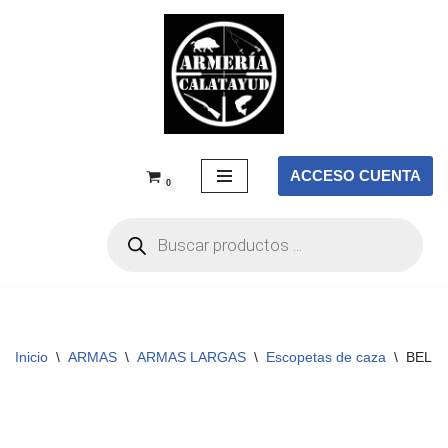
Saltar
al
contenido
ACCESO CUENTA
0
Inicio
\
ARMAS
\
ARMAS LARGAS
\
Escopetas de caza
\
BELL