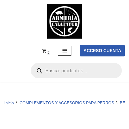
Saltar
al
contenido
ACCESO CUENTA
0
Inicio
\
COMPLEMENTOS Y ACCESORIOS PARA PERROS
\
BEB