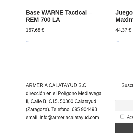
Base WARNE Tactical –
Juego
REM 700 LA
Maxim
167,68
€
44,37
€
...
...
ARMERIA CALATAYUD S.C.
Suscr
dirección en el Polígono Mediavega
II, Calle B, C15. 50300 Calatayud
(Zaragoza). Telefono: 695 904493
Ace
email: info@armeriacalatayud.com