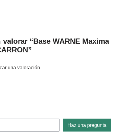
en valorar “Base WARNE Maxima
 CARRON”
car una valoración.
Haz una pregunta