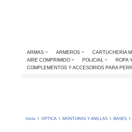
Saltar
al
contenido
ARMAS
ARMEROS
CARTUCHERIA M
AIRE COMPRIMIDO
POLICIAL
ROPA 
COMPLEMENTOS Y ACCESORIOS PARA PER
Inicio
\
OPTICA
\
MONTURAS Y ANILLAS
\
BASES
\