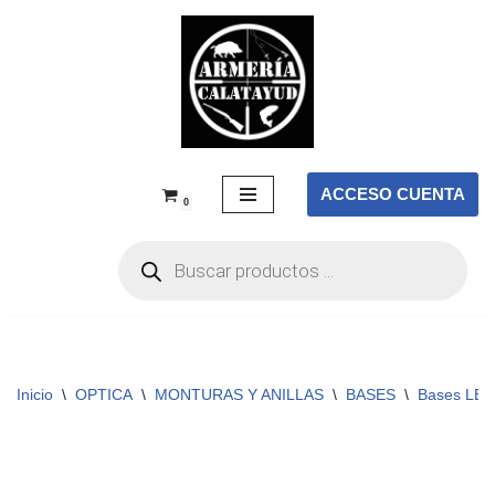
Saltar
al
contenido
ACCESO CUENTA
0
Inicio
\
OPTICA
\
MONTURAS Y ANILLAS
\
BASES
\
Bases LE