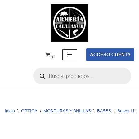
Saltar
al
contenido
ACCESO CUENTA
0
Inicio
\
OPTICA
\
MONTURAS Y ANILLAS
\
BASES
\
Bases LE