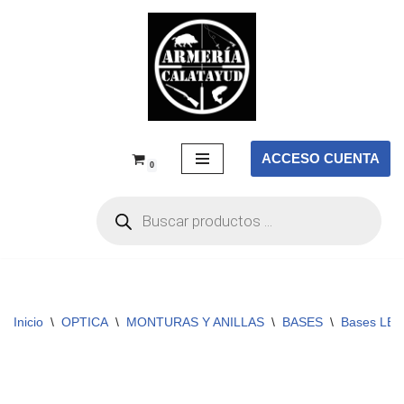
Saltar
al
contenido
ACCESO CUENTA
0
Inicio
\
OPTICA
\
MONTURAS Y ANILLAS
\
BASES
\
Bases LE