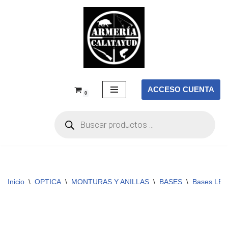
Saltar
al
contenido
ACCESO CUENTA
0
Inicio
\
OPTICA
\
MONTURAS Y ANILLAS
\
BASES
\
Bases LE