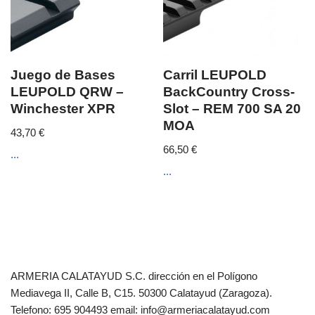
Juego de Bases
Carril LEUPOLD
LEUPOLD QRW –
BackCountry Cross-
Winchester XPR
Slot – REM 700 SA 20
MOA
43,70
€
66,50
€
...
...
ARMERIA CALATAYUD S.C. dirección en el Polígono
Mediavega II, Calle B, C15. 50300 Calatayud (Zaragoza).
Telefono: 695 904493 email: info@armeriacalatayud.com