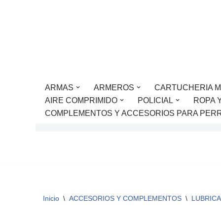
Saltar
al
contenido
ARMAS
ARMEROS
CARTUCHERIA M
AIRE COMPRIMIDO
POLICIAL
ROPA 
COMPLEMENTOS Y ACCESORIOS PARA PER
Inicio
\
ACCESORIOS Y COMPLEMENTOS
\
LUBRICA