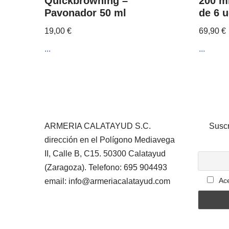
Quickbrowning –
200 ml
Pavonador 50 ml
de 6 u
19,00
€
69,90
€
...
...
ARMERIA CALATAYUD S.C.
Suscr
dirección en el Polígono Mediavega
II, Calle B, C15. 50300 Calatayud
(Zaragoza). Telefono: 695 904493
Ace
email: info@armeriacalatayud.com