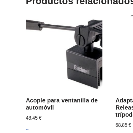
Productos relacionado
Acople para ventanilla de
Adapt
automóvil
Relea
trípod
48,45
€
68,85
€
...