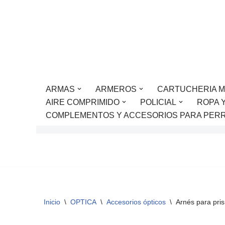
Saltar
al
contenido
ARMAS
ARMEROS
CARTUCHERIA M
AIRE COMPRIMIDO
POLICIAL
ROPA 
COMPLEMENTOS Y ACCESORIOS PARA PER
Inicio
\
OPTICA
\
Accesorios ópticos
\
Arnés para pri