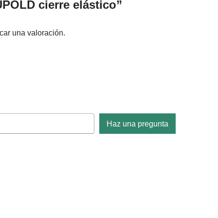
POLD cierre elástico”
car una valoración.
Haz una pregunta