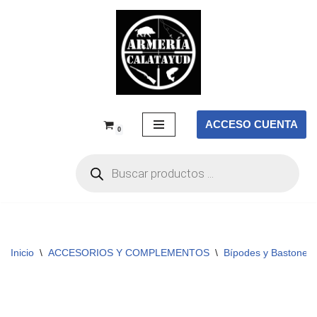
Saltar
al
contenido
ACCESO CUENTA
0
Inicio
\
ACCESORIOS Y COMPLEMENTOS
\
Bípodes y Bastones