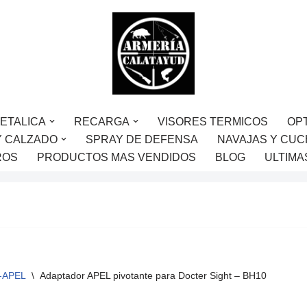
ETALICA
RECARGA
VISORES TERMICOS
OP
Y CALZADO
SPRAY DE DEFENSA
NAVAJAS Y CUC
ROS
PRODUCTOS MAS VENDIDOS
BLOG
ULTIMA
-APEL
\
Adaptador APEL pivotante para Docter Sight – BH10