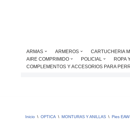
Saltar
al
contenido
ARMAS
ARMEROS
CARTUCHERIA M
AIRE COMPRIMIDO
POLICIAL
ROPA 
COMPLEMENTOS Y ACCESORIOS PARA PER
Inicio
\
OPTICA
\
MONTURAS Y ANILLAS
\
Pies EAW