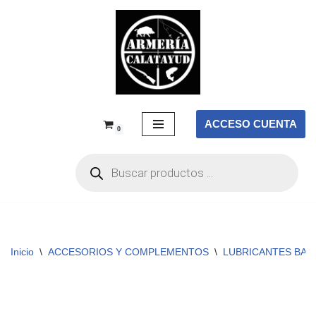
Saltar
al
contenido
ACCESO CUENTA
0
Inicio
\
ACCESORIOS Y COMPLEMENTOS
\
LUBRICANTES BAL