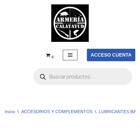
Saltar
al
contenido
ACCESO CUENTA
0
Inicio
\
ACCESORIOS Y COMPLEMENTOS
\
LUBRICANTES BAL