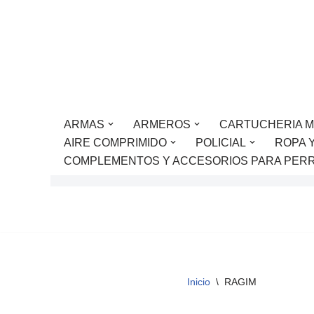
Saltar
al
contenido
ARMAS
ARMEROS
CARTUCHERIA M
AIRE COMPRIMIDO
POLICIAL
ROPA 
COMPLEMENTOS Y ACCESORIOS PARA PER
Inicio
\
RAGIM