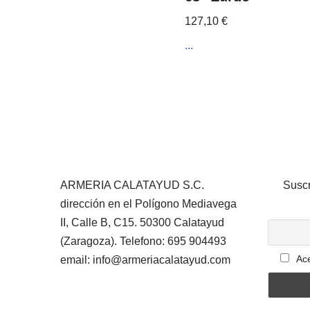
127,10
€
...
ARMERIA CALATAYUD S.C.
Suscr
dirección en el Polígono Mediavega
II, Calle B, C15. 50300 Calatayud
(Zaragoza). Telefono: 695 904493
Ace
email: info@armeriacalatayud.com