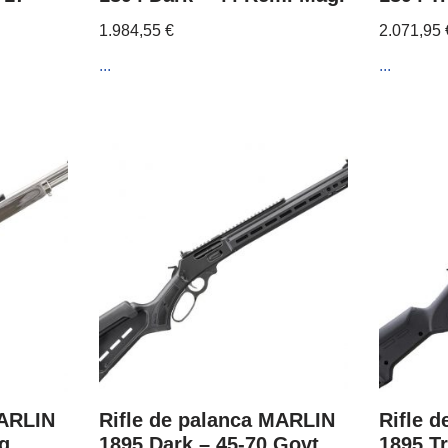
1.984,55
€
2.071,95
...
...
MARLIN
Rifle de palanca MARLIN
Rifle 
g.
1895 Dark – 45-70 Govt.
1895 T