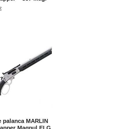
€
de palanca MARLIN
rapper Magpul ELG