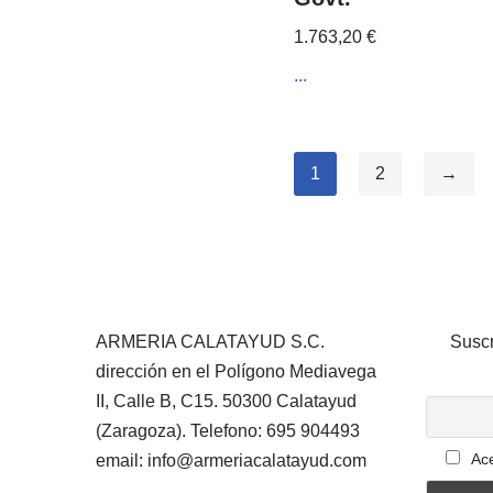
1.763,20
€
...
1
2
→
ARMERIA CALATAYUD S.C.
Suscr
dirección en el Polígono Mediavega
II, Calle B, C15. 50300 Calatayud
(Zaragoza). Telefono: 695 904493
Ace
email: info@armeriacalatayud.com