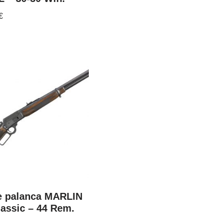
€
de palanca MARLIN
lassic – 44 Rem.