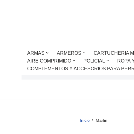
Saltar
al
contenido
ARMAS
ARMEROS
CARTUCHERIA M
AIRE COMPRIMIDO
POLICIAL
ROPA 
COMPLEMENTOS Y ACCESORIOS PARA PER
Inicio
\
Marlin