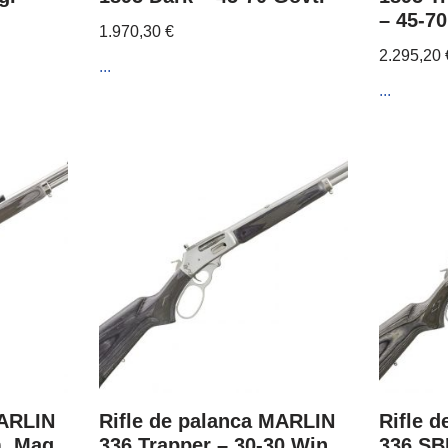
– 45-70
1.970,30
€
2.295,20
...
...
MARLIN
Rifle de palanca MARLIN
Rifle 
. Mag.
336 Trapper – 30-30 Win.
336 SB