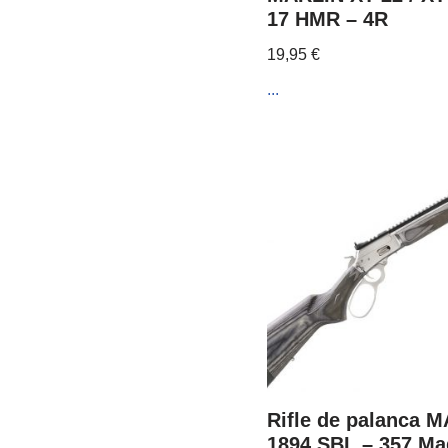
17 HMR – 4R
19,95
€
...
Rifle de palanca 
1894 SBL – 357 Ma