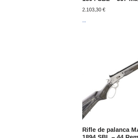
2.103,30
€
...
Rifle de palanca 
1894 SBL – 44 Rem