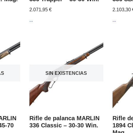
2.071,95
€
2.103,30
...
...
AS
SIN EXISTENCIAS
MARLIN
Rifle de palanca MARLIN
Rifle 
45-70
336 Classic – 30-30 Win.
1894 C
Mag.