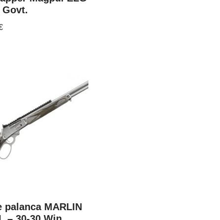
 Govt.
€
de palanca MARLIN
L – 30-30 Win.