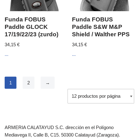
Funda FOBUS
Funda FOBUS
Paddle GLOCK
Paddle S&W M&P
17/19/22/23 (zurdo)
Shield / Walther PPS
34,15
€
34,15
€
...
...
1
2
→
ARMERIA CALATAYUD S.C. dirección en el Polígono
Mediavega II, Calle B, C15. 50300 Calatayud (Zaragoza).