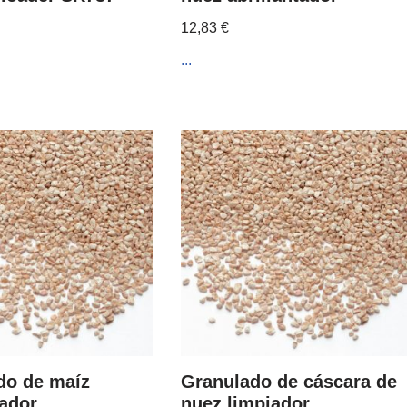
12,83
€
...
do de maíz
Granulado de cáscara de
tador
nuez limpiador