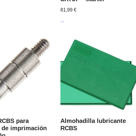
81,99
€
...
 RCBS para
Almohadilla lubricante
a de imprimación
RCBS
ño