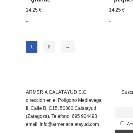
14,25
€
14,25
€
...
...
1
2
→
ARMERIA CALATAYUD S.C.
Suscr
dirección en el Polígono Mediavega
II, Calle B, C15. 50300 Calatayud
(Zaragoza). Telefono: 695 904493
Ace
email: info@armeriacalatayud.com