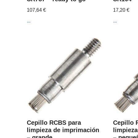
107,64
€
17,20
€
...
...
Cepillo RCBS para
Cepillo
limpieza de imprimación
limpiez
– grande
– peque