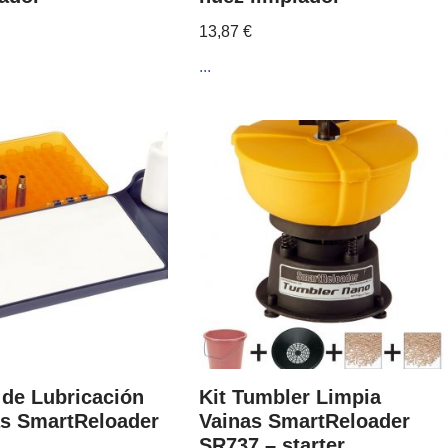
13,87
€
...
 de Lubricación
Kit Tumbler Limpia
as SmartReloader
Vainas SmartReloader
SR737 – starter