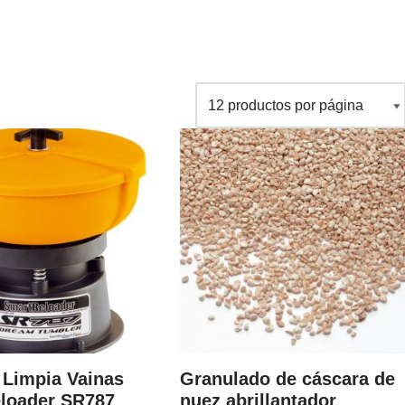
 Limpia Vainas
Granulado de cáscara de
loader SR787
nuez abrillantador