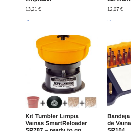
13,21
€
12,07
€
...
...
Kit Tumbler Limpia
Bandeja
Vainas SmartReloader
de Vain
SR787 – ready to go
SR104