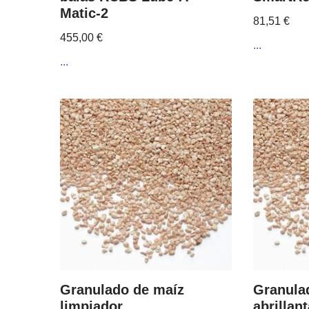
Matic-2
81,51
€
455,00
€
...
...
Granulado de maíz
Granula
limpiador
abrillan