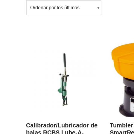
Calibrador/Lubricador de
Tumbler
balas RCBS Lube-A-
SmartRe