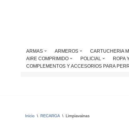
Saltar
al
contenido
ARMAS
ARMEROS
CARTUCHERIA M
AIRE COMPRIMIDO
POLICIAL
ROPA 
COMPLEMENTOS Y ACCESORIOS PARA PER
Inicio
\
RECARGA
\
Limpiavainas