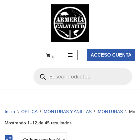
Saltar
al
contenido
ACCESO CUENTA
0
Inicio
\
OPTICA
\
MONTURAS Y ANILLAS
\
MONTURAS
\
Mont
Mostrando 1–12 de 45 resultados