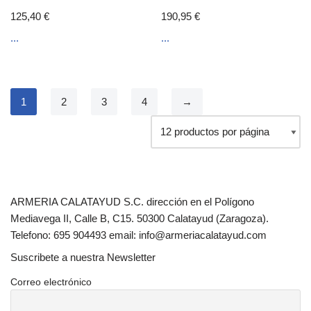
125,40
€
190,95
€
...
...
1
2
3
4
→
ARMERIA CALATAYUD S.C. dirección en el Polígono
Mediavega II, Calle B, C15. 50300 Calatayud (Zaragoza).
Telefono: 695 904493 email: info@armeriacalatayud.com
Suscribete a nuestra Newsletter
Correo electrónico